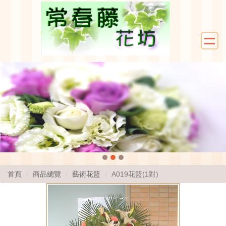
首頁
商品總覽
藝術花籃
A019花籃(1對)